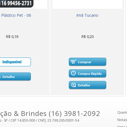
 Plástico Pet - 06
Imã Tucano
R$ 0,19
R$ 0,20
ção & Brindes (16) 3981-2092
Quem
Notas
s - SP / CEP 14.850-000 / CNPJ: 23.769.265/0001-54