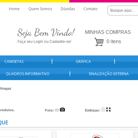
Home
Quem Somos
Dúvidas
Contato
Seja Bem Vindo!
MINHAS COMPRAS
Faça seu
ou
0 itens
Login
Cadastre-se!
CAMISETAS
GRÁFICA
QUADROS INFORMATIVO
SINALIZAÇÃO EXTERNA
ltragaz
rodutos.
Foto:
Exibiçao:
QUE