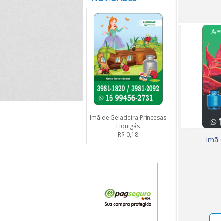
Imã de Geladeira Princesas
Liquigás
R$ 0,18
Imã 