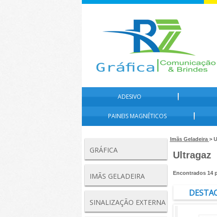
ADESIVO
PAINEIS MAGNÉTICOS
Imãs Geladeira
> U
GRÁFICA
Ultragaz
Encontrados
14
p
IMÃS GELADEIRA
DESTA
SINALIZAÇÃO EXTERNA