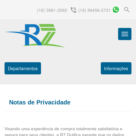
search
phone_in_talk
(16) 3981-2092
(16) 99456-2731
Menu
Princip
Departamentos
Informações
Notas de Privacidade
Visando uma experiência de compra totalmente satisfatória e
segura para seus clientes, a R7 Gráfica garante que os dados