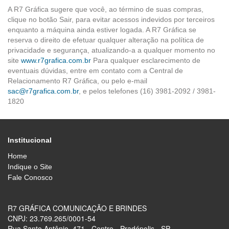
A R7 Gráfica sugere que você, ao término de suas compras,
clique no botão Sair, para evitar acessos indevidos por terceiros
enquanto a máquina ainda estiver logada. A R7 Gráfica se
reserva o direito de efetuar qualquer alteração na política de
privacidade e segurança, atualizando-a a qualquer momento no
site
www.r7grafica.com.br
Para qualquer esclarecimento de
eventuais dúvidas, entre em contato com a Central de
Relacionamento R7 Gráfica, ou pelo e-mail
sac@r7grafica.com.br
, e pelos telefones (16) 3981-2092 / 3981-
1820
Institucional
Home
Indique o Site
Fale Conosco
R7 GRÁFICA COMUNICAÇÃO E BRINDES
CNPJ: 23.769.265/0001-54
Rua Santo Antônio, 471 - Centro - Pradópolis - SP