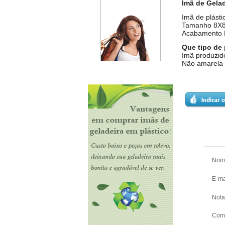
Imã de Gelad
Imã de plásti
Tamanho 8X8
Acabamento R
Que tipo de
Imã produzido
Não amarela 
Nom
E-ma
Nota
Come