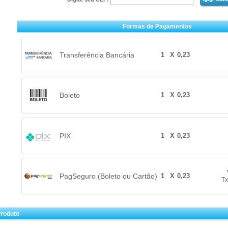
Formas de Pagamentos
Transferência Bancária
1
X
0,23
Boleto
1
X
0,23
PIX
1
X
0,23
PagSeguro (Boleto ou Cartão)
1
X
0,23
Tx
Produto