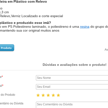
eira em Plástico com Relevo
co
,3 cm
elevo,Verniz Localizado e corte especial
plástico e produzido esse imã?
 em PS Poliestireno laminado, o poliestireno é uma
resina
do grupo d
mantendo sua cor original muitos anos
Av
Dúvidas e avaliações sobre o produto!
e
*
il
*
 do Produto
star
star
star
star
star
ntário ou Dúvida