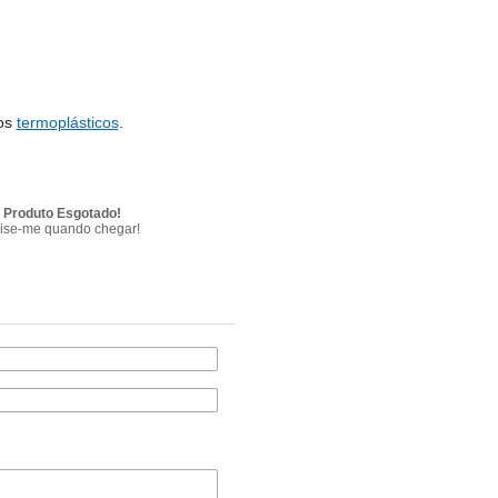
os
termoplásticos
.
Produto Esgotado!
ise-me quando chegar!